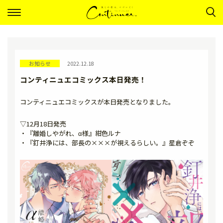
ナ
ビ
ゲ
ー
シ
ョ
ン
お知らせ
2022.12.18
コンティニュエコミックス本日発売！
コンティニュエコミックスが本日発売となりました。
▽12月18日発売
・『離婚しやがれ、α様』紺色ルナ
・『釘井浄には、部長の×××が視えるらしい。』星倉ぞぞ