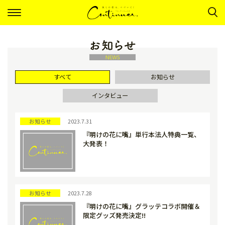
ナ
ビ
ゲ
ー
シ
ョ
ン
すべて
お知らせ
インタビュー
お知らせ
2023.7.31
『明けの花に嘴』単行本法人特典一覧、
大発表！
お知らせ
2023.7.28
『明けの花に嘴』グラッテコラボ開催＆
限定グッズ発売決定!!