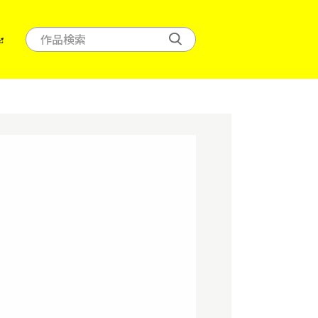
作
品
検
索