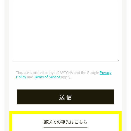
This site is protected by reCAPTCHA and the Google
Privacy
Policy
and
Terms of Service
apply.
Alternative:
郵送での宛先はこちら