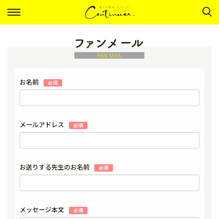
ナ
ビ
ゲ
ー
シ
ョ
ン
お名前
必須
メールアドレス
必須
お送りする先生のお名前
必須
メッセージ本文
必須