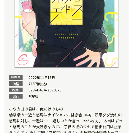
発売日
2022年11月18日
価格
748円(税込)
ISBN
978-4-434-30793-5
発行
彗星社
ホウカゴの君は、俺だけのもの――
幼馴染の一近と悠馬はナイショでお付き合い中。 好意ダダ洩れの
悠馬に対し、一近は… 「嬉しいとか言ってやんねぇ」 本当はずっ
と悠馬のことが大好きなのに、 子供の頃のクセで憎まれ口は止ま
らなくて… そして同じ学校にはもう１つの秘密の幼馴染カップル