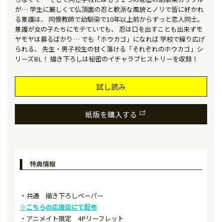
が… 学生に厳しくて仏頂面の忍と軟派な風貌とノリで皆に好かれ
る景護は、 同僚教師で幼馴染で――10年以上前からずっと恋人同士。
景護が女の子たちにモテていても、 忍は口を出すことも出来ずモ
ヤモヤは募るばかり… でも「ホウカゴ」になれば―― 学校で繰り広げ
られる、 先生・男子校生の甘く蕩ける「それぞれのホウカゴ」シ
リーズBL！ 描き下ろしは秘密のイチャラブヒストリーを収録！
試し読み
紙版を購入する
特典情報
・共通 描き下ろしペーパー
※こちらの応援店にて配布
・アニメイト限定 4Pリーフレット