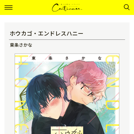
ナ
ビ
ゲ
ー
シ
ョ
ホウカゴ・エンドレスハニー
ン
東条さかな